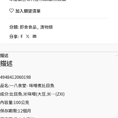
加入願望清單
分類:
即食食品
,
漬物類
分享:
描述
描述
4948412060198
品名:一八食堂- 味噌煮比目魚
成分:比目魚.米味噌(大豆.米…(ZXI)
內容量:100公克
保存期限:12個月