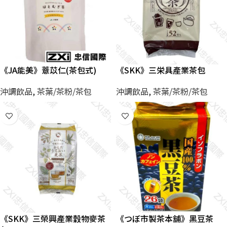
《JA能美》薏苡仁(茶包式)
《SKK》三栄具產業茶包
沖調飲品
,
茶葉/茶粉/茶包
沖調飲品
,
茶葉/茶粉/茶包
《SKK》三榮興產業穀物麥茶
《つぼ市製茶本舖》黑豆茶