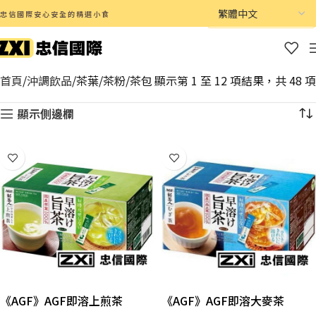
忠信國際安心安全的精選小食
首頁
沖調飲品
茶葉/茶粉/茶包
顯示第 1 至 12 項結果，共 48 項
顯示側邊欄
《AGF》AGF即溶上煎茶
《AGF》AGF即溶大麥茶