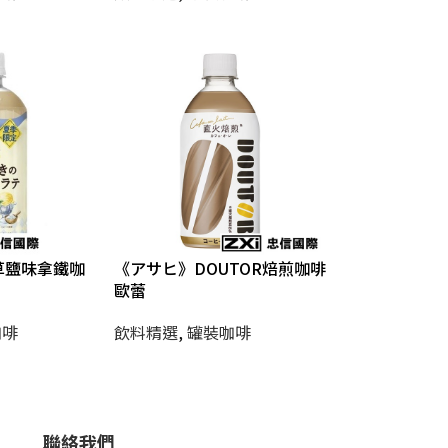
香草鹽味拿鐵咖
《アサヒ》DOUTOR焙煎咖啡
歐蕾
咖啡
飲料精選
,
罐裝咖啡
聯絡我們