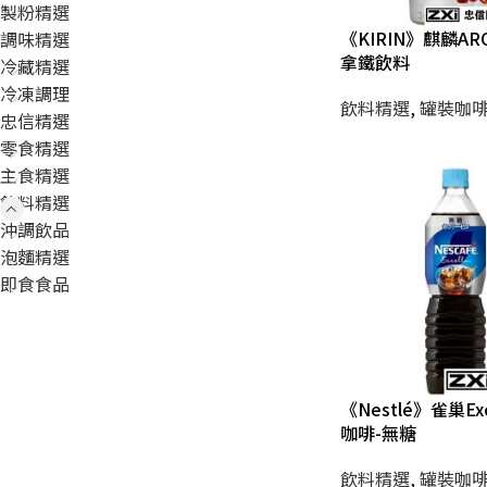
製粉精選
《KIRIN》麒麟A
調味精選
拿鐵飲料
冷藏精選
冷凍調理
飲料精選
,
罐裝咖
忠信精選
零食精選
主食精選
飲料精選
沖調飲品
泡麵精選
即食食品
《Nestlé》雀巢Ex
咖啡-無糖
飲料精選
,
罐裝咖