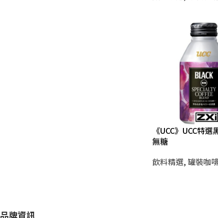
《UCC》UCC特選
無糖
飲料精選
,
罐裝咖
品牌資訊