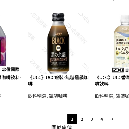
黑咖啡飲料-
《UCC》UCC罐裝-無糖黑韻咖
《UCC》UCC
啡
啡飲料
啡
飲料精選
,
罐裝咖啡
飲料精選
,
罐裝
1
2
3
4
→
關於忠信