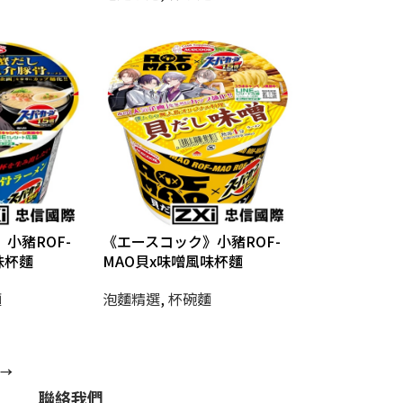
小豬ROF-
《エースコック》小豬ROF-
味杯麵
MAO貝x味噌風味杯麵
麵
泡麵精選
,
杯碗麵
→
聯絡我們