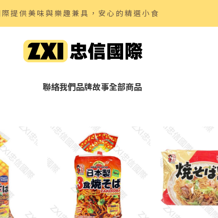
國際提供美味與樂趣兼具，安心的精選小食
聯絡我們
品牌故事
全部商品