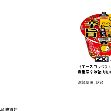
《エースコック》小
壹番屋辛辣豬肉咖
泡麵精選
,
乾麵
品牌資訊