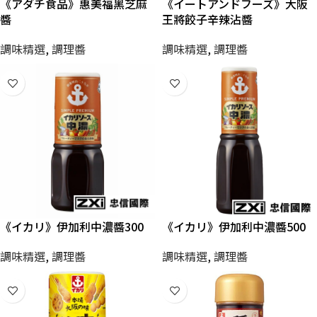
《アダチ食品》惠美福黑芝麻
《イートアンドフーズ》大阪
醬
王將餃子辛辣沾醬
調味精選
,
調理醬
調味精選
,
調理醬
《イカリ》伊加利中濃醬300
《イカリ》伊加利中濃醬500
調味精選
,
調理醬
調味精選
,
調理醬