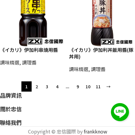
《イカリ》伊加利串燒用醬
《イカリ》伊加利丼飯用醬(豚
丼用)
調味精選
,
調理醬
調味精選
,
調理醬
1
2
3
4
...
9
10
11
→
品牌資訊
關於忠信
聯絡我們
Copyright © 忠信國際 by
frankknow