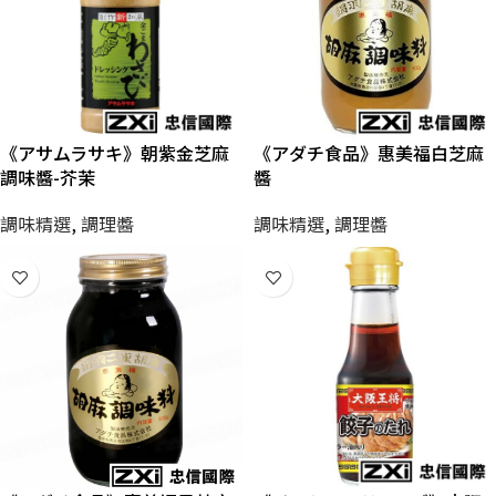
《アサムラサキ》朝紫金芝麻
《アダチ食品》惠美福白芝麻
調味醬-芥茉
醬
調味精選
,
調理醬
調味精選
,
調理醬