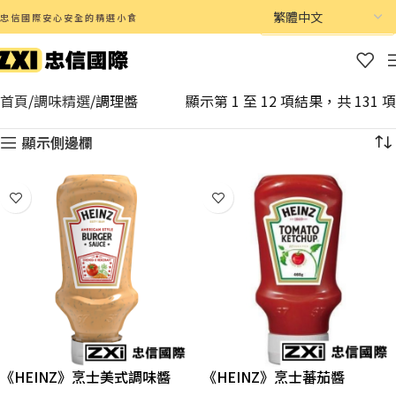
忠信國際安心安全的精選小食
首頁
調味精選
調理醬
顯示第 1 至 12 項結果，共 131 項
顯示側邊欄
《HEINZ》烹士美式調味醬
《HEINZ》烹士蕃茄醬