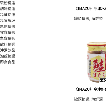
製粉精選
《IMAZU》今津
調味精選
冷藏精選
罐頭精選
,
海鮮類
冷凍調理
忠信精選
零食精選
主食精選
飲料精選
沖調飲品
泡麵精選
即食食品
《IMAZU》今津鮭
罐頭精選
,
海鮮類