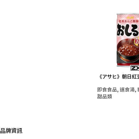
《アサヒ》朝日紅
即食食品
,
速食湯
,
甜品類
品牌資訊