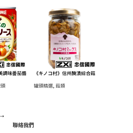
美調味番茄醬
《キノコ村》信州醃漬綜合菇
罐頭
罐頭精選
,
菇類
→
聯絡我們