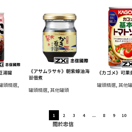
《アサムラサキ》朝紫蠔油海
豆湯罐
《カゴメ》可果
苔佃煮
罐頭精選
,
罐頭精選
,
其他
罐頭精選
,
其他罐頭
1
2
3
4
...
8
9
10
關於忠信