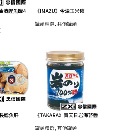
津油漬鰹魚罐4
《IMAZU》今津玉米罐
罐頭精選
,
其他罐頭
類
船長鱈魚肝
《TAKARA》寶天日岩海苔醬
類
罐頭精選
,
其他罐頭