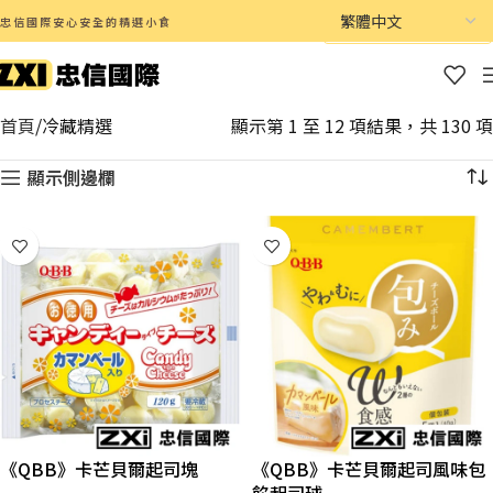
忠信國際安心安全的精選小食
首頁
冷藏精選
顯示第 1 至 12 項結果，共 130 項
顯示側邊欄
《QBB》卡芒貝爾起司塊
《QBB》卡芒貝爾起司風味包