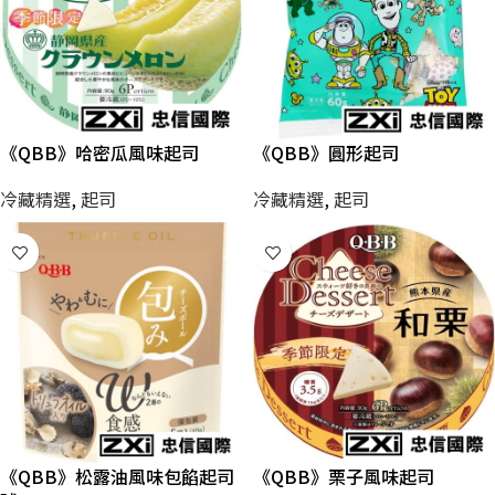
《QBB》哈密瓜風味起司
《QBB》圓形起司
冷藏精選
,
起司
冷藏精選
,
起司
《QBB》松露油風味包餡起司
《QBB》栗子風味起司