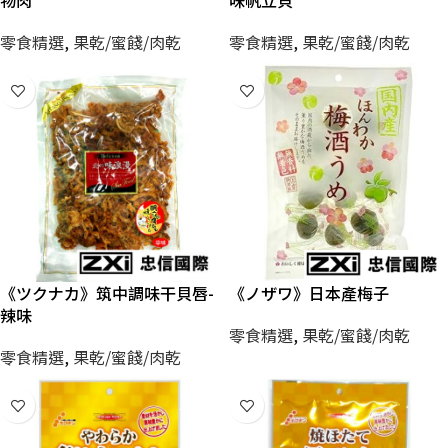
物肉
味帆立貝
零食精選
,
果乾/蜜餞/肉乾
零食精選
,
果乾/蜜餞/肉乾
《ツクナカ》筑中調味干貝唇-
《ノザワ》日本產梅子
辣味
零食精選
,
果乾/蜜餞/肉乾
零食精選
,
果乾/蜜餞/肉乾