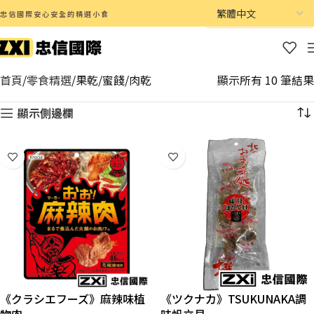
忠信國際安心安全的精選小食
首頁
零食精選
果乾/蜜餞/肉乾
顯示所有 10 筆結果
顯示側邊欄
《クラシエフーズ》麻辣味植
《ツクナカ》TSUKUNAKA調