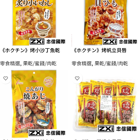
《ホクチン》烤小沙丁魚乾
《ホクチン》烤帆立貝唇
零食精選
,
果乾/蜜餞/肉乾
零食精選
,
果乾/蜜餞/肉乾