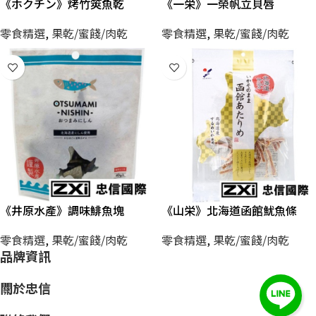
《ホクチン》烤竹筴魚乾
《一栄》一榮帆立貝唇
零食精選
,
果乾/蜜餞/肉乾
零食精選
,
果乾/蜜餞/肉乾
《井原水產》調味鯡魚塊
《山栄》北海道函館魷魚條
零食精選
,
果乾/蜜餞/肉乾
零食精選
,
果乾/蜜餞/肉乾
品牌資訊
關於忠信