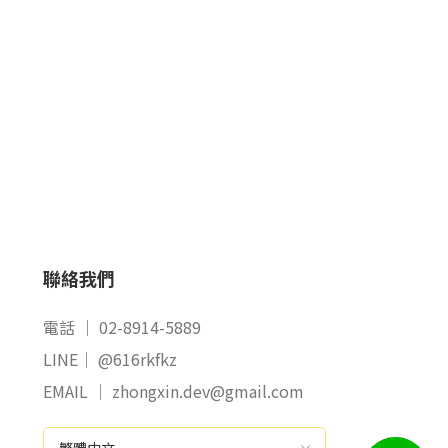
聯絡我們
電話 ｜ 02-8914-5889
LINE｜ @616rkfkz
EMAIL ｜ zhongxin.dev@gmail.com